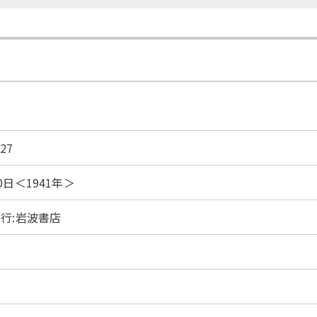
27
0日＜1941年＞
発行:岩波書店