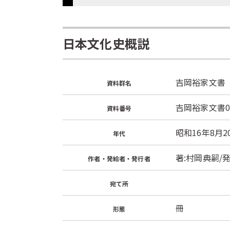
日本文化史概説
吉岡裕家文書
資料群名
吉岡裕家文書0
資料番号
昭和16年8月2
年代
著:村岡典嗣/
作者・発給者・発行者
宛て所
冊
形態