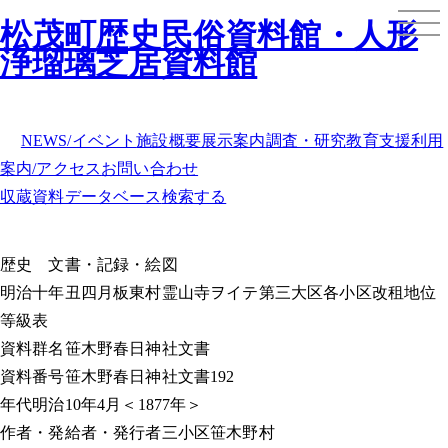
松茂町歴史民俗資料館・人形
浄瑠璃芝居資料館
NEWS/イベント
施設概要
展示案内
調査・研究
教育支援
利用
案内/アクセス
お問い合わせ
収蔵資料データベース
検索する
歴史
文書・記録・絵図
明治十年丑四月板東村霊山寺ヲイテ第三大区各小区改租地位
等級表
資料群名
笹木野春日神社文書
資料番号
笹木野春日神社文書192
年代
明治10年4月＜1877年＞
作者・発給者・発行者
三小区笹木野村