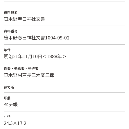
資料群名
笹木野春日神社文書
資料番号
笹木野春日神社文書1004-09-02
年代
明治21年11月10日＜1888年＞
作者・発給者・発行者
笹木野村戸長三木亥三郎
宛て所
形態
タテ帳
寸法
24.5×17.2