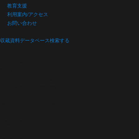
教育支援
利用案内/アクセス
お問い合わせ
収蔵資料データベース
検索する
歴史
文書・記録・絵図
春秋胡氏伝
資料群名
藤井政二家文書
資料番号
藤井政二家文書172
年代
(近世)＜1615-1868年＞
作者・発給者・発行者
選:胡安国
宛て所
形態
タテ帳
寸法
25.2×17.6