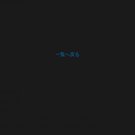
備考
裏表紙欠
一覧へ戻る
開館時間・休館日
開館時間 9:00～17:00（木曜は21:00まで）
休館日 月曜日（祝日の場合は翌日）
第３火曜日、年末年始（12/28～1/4）
松茂町歴史民俗資料館・人形浄瑠璃芝居資料館
〒771-0220