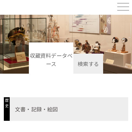
収蔵資料データベ
ース
検索する
歴
史
文書・記録・絵図