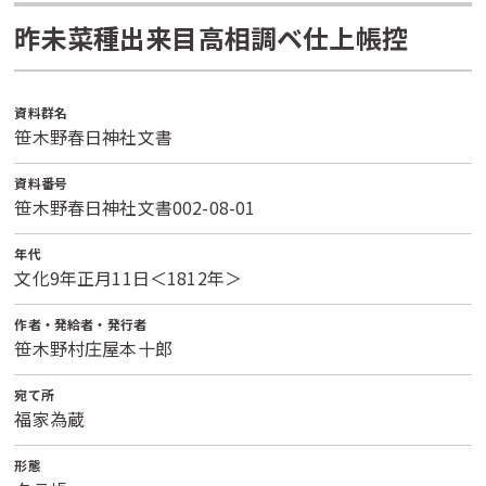
昨未菜種出来目高相調ベ仕上帳控
資料群名
笹木野春日神社文書
資料番号
笹木野春日神社文書002-08-01
年代
文化9年正月11日＜1812年＞
作者・発給者・発行者
笹木野村庄屋本十郎
宛て所
福家為蔵
形態