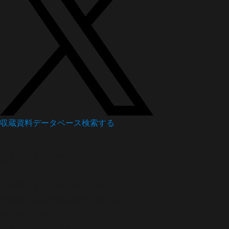
収蔵資料データベース
検索する
歴史
文書・記録・絵図
昭和二十七年度中立替(島田氏分明細書)
資料群名
笹木野春日神社文書
資料番号
笹木野春日神社文書1020-21-18
年代
昭和27年5月＜1952年＞
作者・発給者・発行者