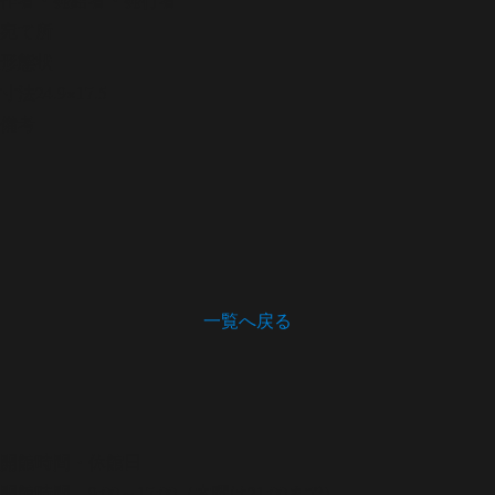
宛て所
形態
状
寸法
24.9×17.5
備考
一覧へ戻る
開館時間・休館日
開館時間 9:00～17:00（木曜は21:00まで）