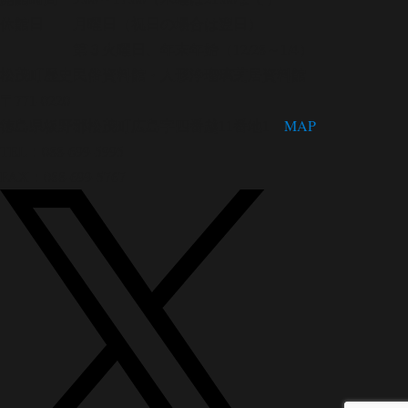
休館日 月曜日（祝日の場合は翌日）
第３火曜日、年末年始（12/28～1/4）
松茂町歴史民俗資料館・人形浄瑠璃芝居資料館
〒771-0220
徳島県板野郡松茂町広島字四番越11番地1
MAP
TEL：088-699-5995
FAX：088-699-5767