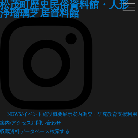
松茂町歴史民俗資料館・人形
浄瑠璃芝居資料館
NEWS/イベント
施設概要
展示案内
調査・研究
教育支援
利用
案内/アクセス
お問い合わせ
収蔵資料データベース
検索する