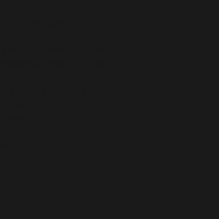
歴史
文書・記録・絵図
昭和二十七年度土木協議費賦課原簿
資料群名
笹木野春日神社文書
資料番号
笹木野春日神社文書1020-31-02
年代
昭和27年＜1952年＞
作者・発給者・発行者
笹木野
宛て所
形態
合冊
寸法
26.2×19.0
備考