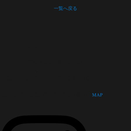
一覧へ戻る
開館時間・休館日
開館時間 9:00～17:00（木曜は21:00まで）
休館日 月曜日（祝日の場合は翌日）
第３火曜日、年末年始（12/28～1/4）
松茂町歴史民俗資料館・人形浄瑠璃芝居資料館
〒771-0220
徳島県板野郡松茂町広島字四番越11番地1
MAP
TEL：088-699-5995
FAX：088-699-5767