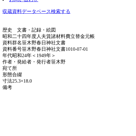
収蔵資料データベース
検索する
歴史
文書・記録・絵図
昭和二十四年度人夫賃諸材料費立替金元帳
資料群名
笹木野春日神社文書
資料番号
笹木野春日神社文書1010-07-01
年代
昭和24年＜1949年＞
作者・発給者・発行者
笹木野
宛て所
形態
合綴
寸法
25.3×18.0
備考