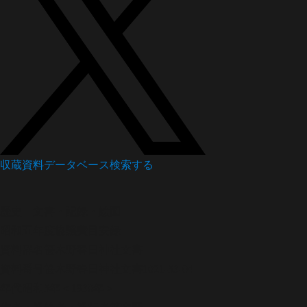
収蔵資料データベース
検索する
歴史
文書・記録・絵図
昭和五年度協議費目安録
資料群名
笹木野春日神社文書
資料番号
笹木野春日神社文書1021-53-04
年代
昭和5年＜1930年＞
作者・発給者・発行者
笹木野