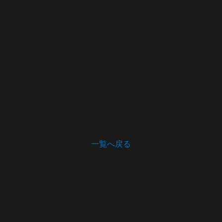
宛て所
形態
合冊
寸法
25.7×17.5
備考
一覧へ戻る
開館時間・休館日
開館時間 9:00～17:00（木曜は21:00まで）