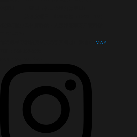
休館日 月曜日（祝日の場合は翌日）
第３火曜日、年末年始（12/28～1/4）
松茂町歴史民俗資料館・人形浄瑠璃芝居資料館
〒771-0220
徳島県板野郡松茂町広島字四番越11番地1
MAP
TEL：088-699-5995
FAX：088-699-5767