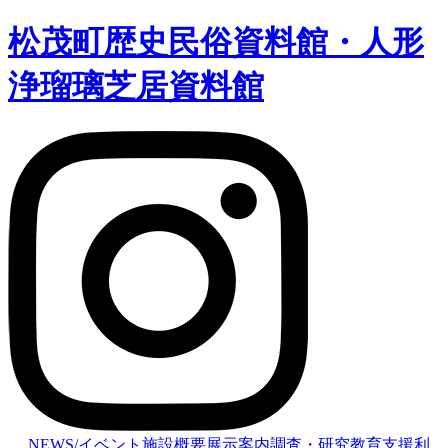
松茂町歴史民俗資料館・人形
浄瑠璃芝居資料館
NEWS/イベント
施設概要
展示案内
調査・研究
教育支援
利