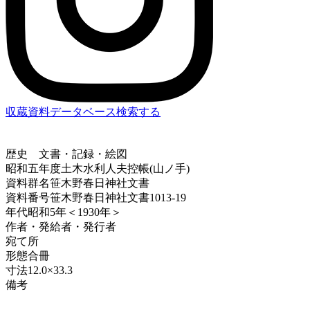
収蔵資料データベース
検索する
歴史
文書・記録・絵図
昭和五年度土木水利人夫控帳(山ノ手)
資料群名
笹木野春日神社文書
資料番号
笹木野春日神社文書1013-19
年代
昭和5年＜1930年＞
作者・発給者・発行者
宛て所
形態
合冊
寸法
12.0×33.3
備考