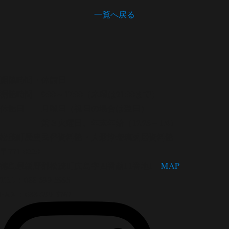
一覧へ戻る
開館時間・休館日
開館時間 9:00～17:00（木曜は21:00まで）
休館日 月曜日（祝日の場合は翌日）
第３火曜日、年末年始（12/28～1/4）
松茂町歴史民俗資料館・人形浄瑠璃芝居資料館
〒771-0220
徳島県板野郡松茂町広島字四番越11番地1
MAP
TEL：088-699-5995
FAX：088-699-5767