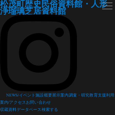
松茂町歴史民俗資料館・人形
浄瑠璃芝居資料館
NEWS/イベント
施設概要
展示案内
調査・研究
教育支援
利用
案内/アクセス
お問い合わせ
収蔵資料データベース
検索する