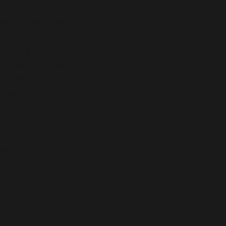
歴史
文書・記録・絵図
昭和廿三年度社会事業費割符帳
資料群名
笹木野春日神社文書
資料番号
笹木野春日神社文書1021-43-01
年代
昭和23年＜1948年＞
作者・発給者・発行者
笹木野
宛て所
形態
合冊
寸法
25.7×17.6
備考