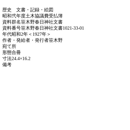
歴史
文書・記録・絵図
昭和弐年度土木協議費受払簿
資料群名
笹木野春日神社文書
資料番号
笹木野春日神社文書1021-33-01
年代
昭和2年＜1927年＞
作者・発給者・発行者
笹木野
宛て所
形態
合冊
寸法
24.4×16.2
備考