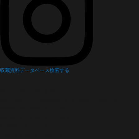
収蔵資料データベース
検索する
歴史
文書・記録・絵図
昭和弐拾年度土木協議費徴収外役人歩賃支払簿笹木野
資料群名
笹木野春日神社文書
資料番号
笹木野春日神社文書1021-11
年代
昭和20年＜1945年＞
作者・発給者・発行者
笹木野