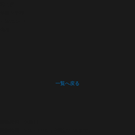
宛て所
形態
タテ帳
寸法
26.0×18.1
備考
一覧へ戻る
開館時間・休館日
開館時間 9:00～17:00（木曜は21:00まで）