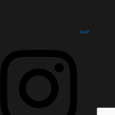
休館日 月曜日（祝日の場合は翌日）
第３火曜日、年末年始（12/28～1/4）
松茂町歴史民俗資料館・人形浄瑠璃芝居資料館
〒771-0220
徳島県板野郡松茂町広島字四番越11番地1
MAP
TEL：088-699-5995
FAX：088-699-5767