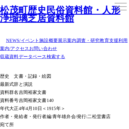
松茂町歴史民俗資料館・人形
浄瑠璃芝居資料館
NEWS/イベント
施設概要
展示案内
調査・研究
教育支援
利用
案内/アクセス
お問い合わせ
収蔵資料データベース
検索する
歴史
文書・記録・絵図
最新式辞と演説
資料群名
吉岡裕家文書
資料番号
吉岡裕家文書140
年代
大正4年4月10日＜1915年＞
作者・発給者・発行者
編:青年雄弁会/発行:二松堂書店
宛て所