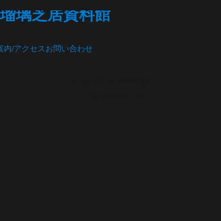
瑠璃芝居資料館
案内/アクセス
お問い合わせ
松茂町歴史民俗資料館
・人形浄瑠璃芝居館