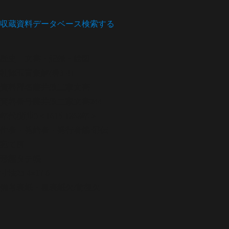
収蔵資料データベース
検索する
歴史
文書・記録・絵図
杜律五言集解(巻3-4)
資料群名
藤井政二家文書
資料番号
藤井政二家文書244
年代
(近世)＜1615-1868年＞
作者・発給者・発行者
編:邵伝
宛て所
形態
タテ帳
寸法
25.4×17.6
備考
表紙・裏表紙欠/前後欠