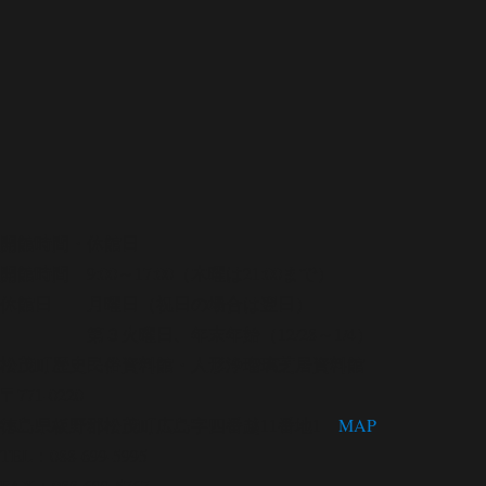
開館時間・休館日
開館時間 9:00～17:00（木曜は21:00まで）
休館日 月曜日（祝日の場合は翌日）
第３火曜日、年末年始（12/28～1/4）
松茂町歴史民俗資料館・人形浄瑠璃芝居資料館
〒771-0220
徳島県板野郡松茂町広島字四番越11番地1
MAP
TEL：088-699-5995
FAX：088-699-5767