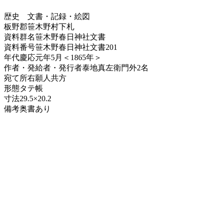
歴史
文書・記録・絵図
板野郡笹木野村下札
資料群名
笹木野春日神社文書
資料番号
笹木野春日神社文書201
年代
慶応元年5月＜1865年＞
作者・発給者・発行者
泰地真左衛門外2名
宛て所
右願人共方
形態
タテ帳
寸法
29.5×20.2
備考
奥書あり