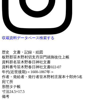
収蔵資料データベース
検索する
歴史
文書・記録・絵図
板野郡笹木野村切支丹宗門就御改仕上帳
資料群名
笹木野春日神社文書
資料番号
笹木野春日神社文書022-07
年代
(近世後期)＜1600-1867年＞
作者・発給者・発行者
笹木野村庄屋本十郎外5名
宛て所
形態
タテ帳
寸法
24.5×17.5
備考