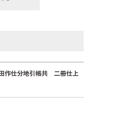
田作仕分地引帳共 二冊仕上