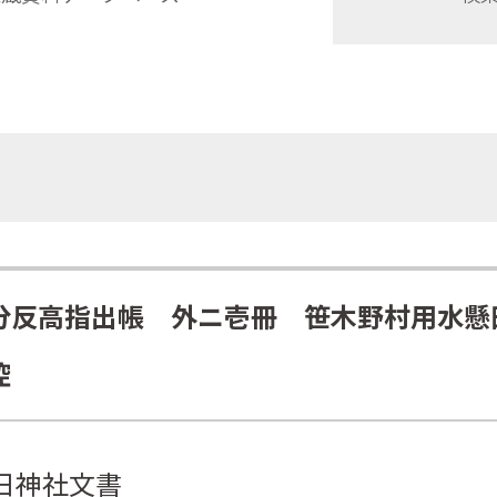
分反高指出帳 外ニ壱冊 笹木野村用水懸
控
日神社文書