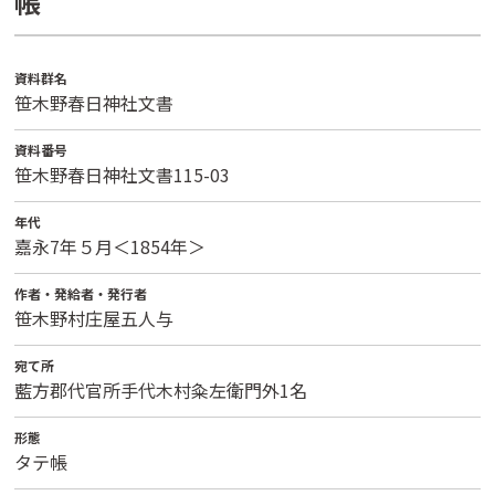
帳
資料群名
笹木野春日神社文書
資料番号
笹木野春日神社文書115-03
年代
嘉永7年５月＜1854年＞
作者・発給者・発行者
笹木野村庄屋五人与
宛て所
藍方郡代官所手代木村粂左衛門外1名
形態
タテ帳