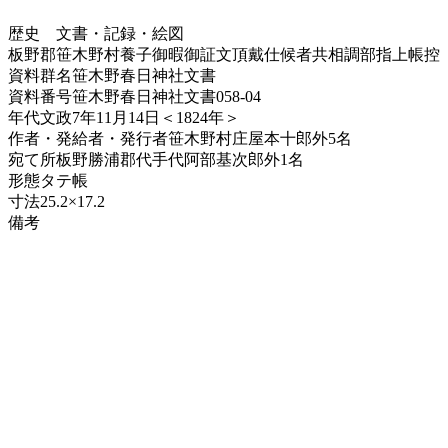
歴史
文書・記録・絵図
板野郡笹木野村養子御暇御証文頂戴仕候者共相調部指上帳控
資料群名
笹木野春日神社文書
資料番号
笹木野春日神社文書058-04
年代
文政7年11月14日＜1824年＞
作者・発給者・発行者
笹木野村庄屋本十郎外5名
宛て所
板野勝浦郡代手代阿部基次郎外1名
形態
タテ帳
寸法
25.2×17.2
備考