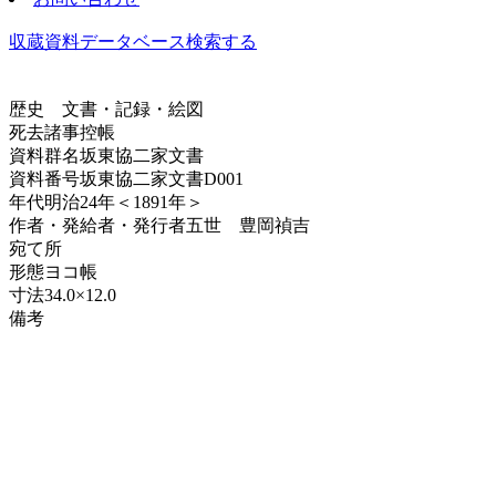
収蔵資料データベース
検索する
歴史
文書・記録・絵図
死去諸事控帳
資料群名
坂東協二家文書
資料番号
坂東協二家文書D001
年代
明治24年＜1891年＞
作者・発給者・発行者
五世 豊岡禎吉
宛て所
形態
ヨコ帳
寸法
34.0×12.0
備考