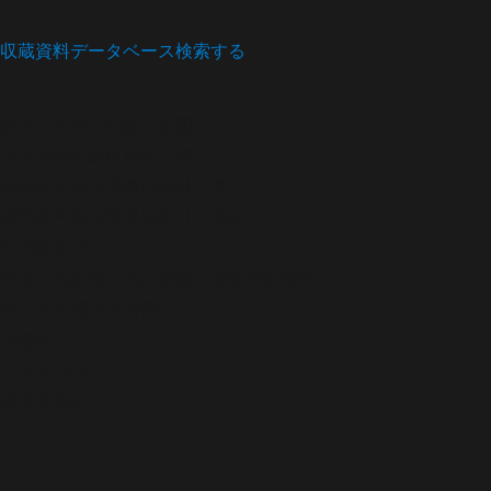
収蔵資料データベース
検索する
歴史
文書・記録・絵図
永代売渡申新田開地之事
資料群名
笹木野春日神社文書
資料番号
笹木野春日神社文書008-05
年代
延宝2年6月28日＜1674年＞
作者・発給者・発行者
笹木野村清右衛門
宛て所
村瀬次郎右衛門
形態
状
寸法
26.0×59.4
備考
奥書あり