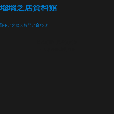
瑠璃芝居資料館
案内/アクセス
お問い合わせ
松茂町歴史民俗資料館
・人形浄瑠璃芝居館