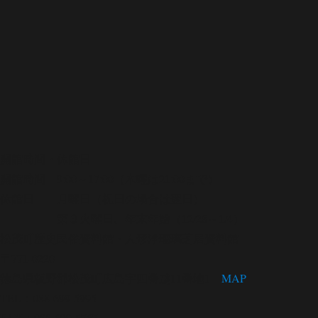
開館時間・休館日
開館時間 9:00～17:00（木曜は21:00まで）
休館日 月曜日（祝日の場合は翌日）
第３火曜日、年末年始（12/28～1/4）
松茂町歴史民俗資料館・人形浄瑠璃芝居資料館
〒771-0220
徳島県板野郡松茂町広島字四番越11番地1
MAP
TEL：088-699-5995
FAX：088-699-5767