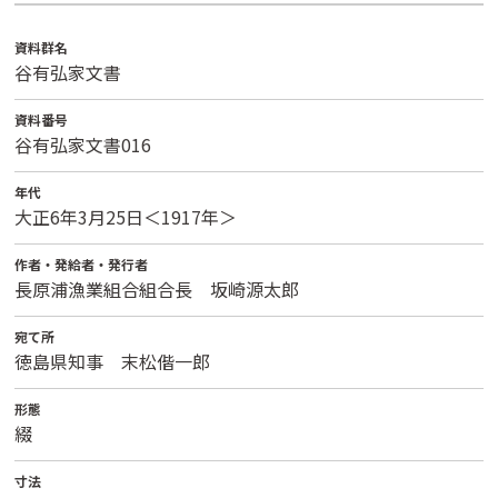
資料群名
谷有弘家文書
資料番号
谷有弘家文書016
年代
大正6年3月25日＜1917年＞
作者・発給者・発行者
長原浦漁業組合組合長 坂崎源太郎
宛て所
徳島県知事 末松偕一郎
形態
綴
寸法