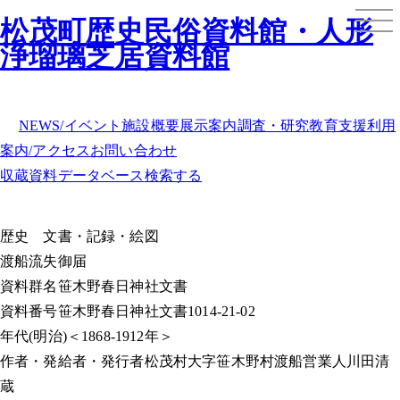
松茂町歴史民俗資料館・人形
浄瑠璃芝居資料館
NEWS/イベント
施設概要
展示案内
調査・研究
教育支援
利用
案内/アクセス
お問い合わせ
収蔵資料データベース
検索する
歴史
文書・記録・絵図
渡船流失御届
資料群名
笹木野春日神社文書
資料番号
笹木野春日神社文書1014-21-02
年代
(明治)＜1868-1912年＞
作者・発給者・発行者
松茂村大字笹木野村渡船営業人川田清
蔵