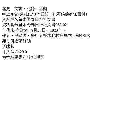
歴史
文書・記録・絵図
申上ル覚(祭礼につき笹踊ニ似寄候義有無書付)
資料群名
笹木野春日神社文書
資料番号
笹木野春日神社文書068-02
年代
未(文政6年)9月27日＜1823年＞
作者・発給者・発行者
笹木野村庄屋本十郎外5名
宛て所
近藤好助
形態
状
寸法
24.8×29.0
備考
端裏書あり/虫損甚