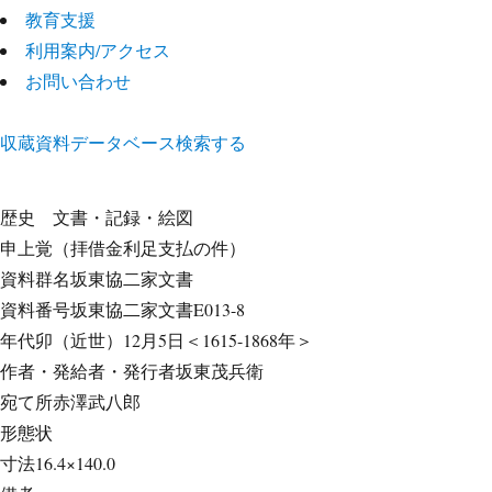
教育支援
利用案内/アクセス
お問い合わせ
収蔵資料データベース
検索する
歴史
文書・記録・絵図
申上覚（拝借金利足支払の件）
資料群名
坂東協二家文書
資料番号
坂東協二家文書E013-8
年代
卯（近世）12月5日＜1615-1868年＞
作者・発給者・発行者
坂東茂兵衛
宛て所
赤澤武八郎
形態
状
寸法
16.4×140.0