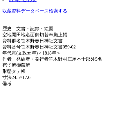
収蔵資料データベース
検索する
歴史
文書・記録・絵図
空地開田地名面御切替奉願上帳
資料群名
笹木野春日神社文書
資料番号
笹木野春日神社文書059-02
年代
寅(文政元年)＜1818年＞
作者・発給者・発行者
笹木野村庄屋本十郎外5名
宛て所
御蔵所
形態
タテ帳
寸法
24.5×17.6
備考