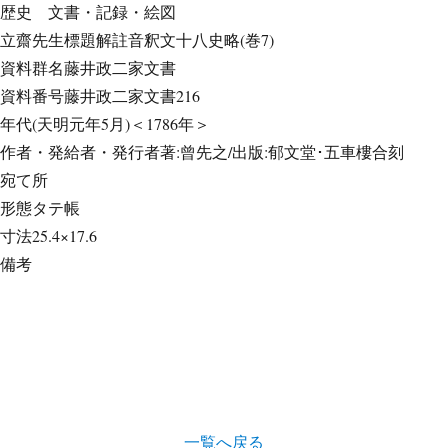
歴史
文書・記録・絵図
立齋先生標題解註音釈文十八史略(巻7)
資料群名
藤井政二家文書
資料番号
藤井政二家文書216
年代
(天明元年5月)＜1786年＞
作者・発給者・発行者
著:曾先之/出版:郁文堂･五車樓合刻
宛て所
形態
タテ帳
寸法
25.4×17.6
備考
一覧へ戻る