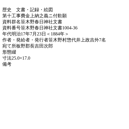
歴史
文書・記録・絵図
第十工事費金上納之義ニ付歎願
資料群名
笹木野春日神社文書
資料番号
笹木野春日神社文書1004-36
年代
明治17年7月23日＜1884年＞
作者・発給者・発行者
笹木野村惣代井上政吉外7名
宛て所
板野郡長吉田次郎
形態
綴
寸法
25.0×17.0
備考