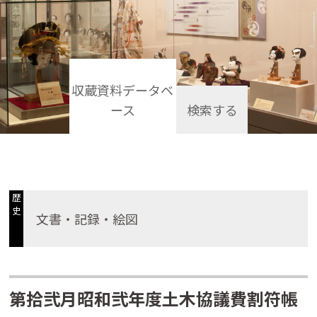
収蔵資料データベ
ース
検索する
歴
史
文書・記録・絵図
第拾弐月昭和弐年度土木協議費割符帳