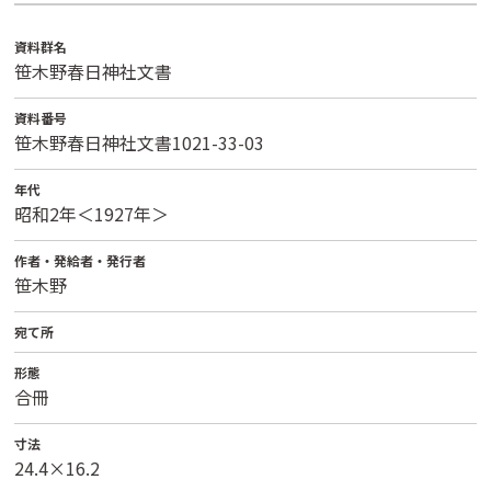
資料群名
笹木野春日神社文書
資料番号
笹木野春日神社文書1021-33-03
年代
昭和2年＜1927年＞
作者・発給者・発行者
笹木野
宛て所
形態
合冊
寸法
24.4×16.2