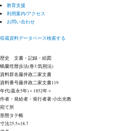
教育支援
利用案内/アクセス
お問い合わせ
収蔵資料データベース
検索する
歴史
文書・記録・絵図
蝋蘭垤暦歩法(巻3:気朔法)
資料群名
藤井政二家文書
資料番号
藤井政二家文書119
年代
(嘉永5年)＜1852年＞
作者・発給者・発行者
著:小出光教
宛て所
形態
タテ帳
寸法
25.5×18.7