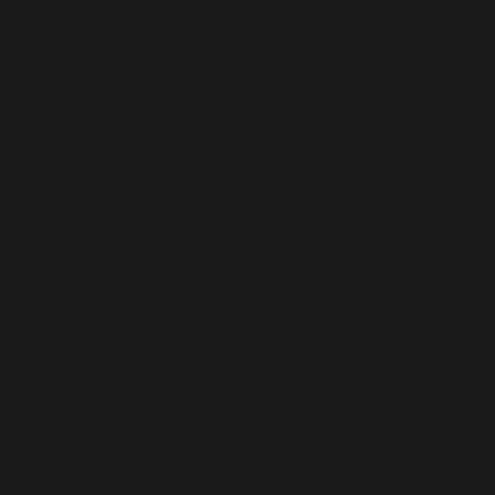
歴史
文書・記録・絵図
覚(当酉年分萱野運上銀上納外手継分)
資料群名
笹木野春日神社文書
資料番号
笹木野春日神社文書219-04
年代
酉(近世)11月25日＜1600-1867年＞
作者・発給者・発行者
萱野方
宛て所
笹木野村役人共へ
形態
状
寸法
12.5×254.5
備考
15通あり