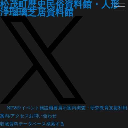
松茂町歴史民俗資料館・人形
浄瑠璃芝居資料館
NEWS/イベント
施設概要
展示案内
調査・研究
教育支援
利用
案内/アクセス
お問い合わせ
収蔵資料データベース
検索する