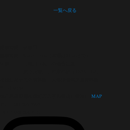
一覧へ戻る
開館時間・休館日
開館時間 9:00～17:00（木曜は21:00まで）
休館日 月曜日（祝日の場合は翌日）
第３火曜日、年末年始（12/28～1/4）
松茂町歴史民俗資料館・人形浄瑠璃芝居資料館
〒771-0220
徳島県板野郡松茂町広島字四番越11番地1
MAP
TEL：088-699-5995
FAX：088-699-5767