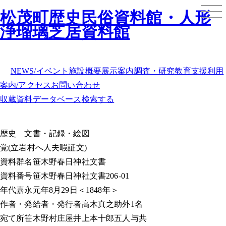
松茂町歴史民俗資料館・人形
浄瑠璃芝居資料館
NEWS/イベント
施設概要
展示案内
調査・研究
教育支援
利用
案内/アクセス
お問い合わせ
収蔵資料データベース
検索する
歴史
文書・記録・絵図
覚(立岩村へ人夫暇証文)
資料群名
笹木野春日神社文書
資料番号
笹木野春日神社文書206-01
年代
嘉永元年8月29日＜1848年＞
作者・発給者・発行者
高木真之助外1名
宛て所
笹木野村庄屋井上本十郎五人与共