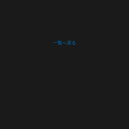
一覧へ戻る