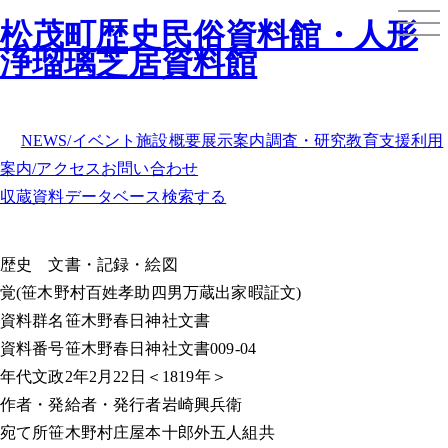
松茂町歴史民俗資料館・人形
浄瑠璃芝居資料館
NEWS/イベント
施設概要
展示案内
調査・研究
教育支援
利用
案内/アクセス
お問い合わせ
収蔵資料データベース
検索する
歴史
文書・記録・絵図
覚(笹木野村百姓孝助四男万蔵出家暇証文)
資料群名
笹木野春日神社文書
資料番号
笹木野春日神社文書009-04
年代
文政2年2月22日＜1819年＞
作者・発給者・発行者
岩崎興兵衛
宛て所
笹木野村庄屋本十郎外五人組共