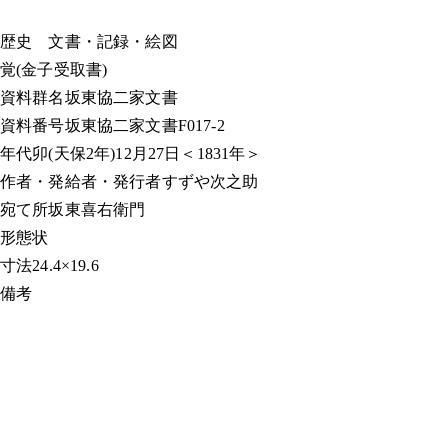
歴史
文書・記録・絵図
覚(金子受取書)
資料群名
坂東協二家文書
資料番号
坂東協二家文書F017-2
年代
卯(天保2年)12月27日＜1831年＞
作者・発給者・発行者
すずや次之助
宛て所
坂東喜右衛門
形態
状
寸法
24.4×19.6
備考