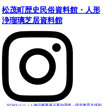
松茂町歴史民俗資料館・人形
浄瑠璃芝居資料館
NEWS/イベント
施設概要
展示案内
調査・研究
教育支援
利