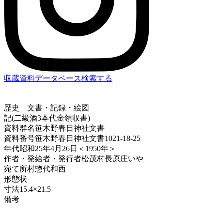
収蔵資料データベース
検索する
歴史
文書・記録・絵図
記(二級酒3本代金領収書)
資料群名
笹木野春日神社文書
資料番号
笹木野春日神社文書1021-18-25
年代
昭和25年4月26日＜1950年＞
作者・発給者・発行者
松茂村長原庄いや
宛て所
村惣代和西
形態
状
寸法
15.4×21.5
備考