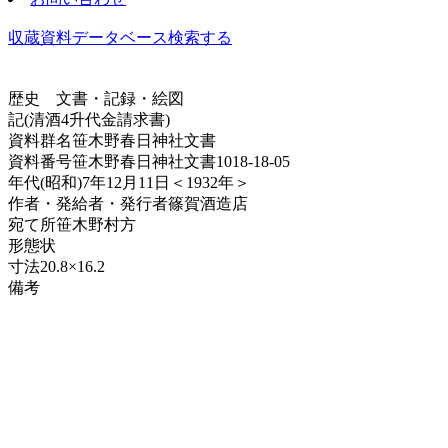
収蔵資料データベース
検索する
歴史
文書・記録・絵図
記(清酒4升代金請求書)
資料群名
笹木野春日神社文書
資料番号
笹木野春日神社文書1018-18-05
年代
(昭和)7年12月11日＜1932年＞
作者・発給者・発行者
篠賀酒造店
宛て所
笹木野村方
形態
状
寸法
20.8×16.2
備考