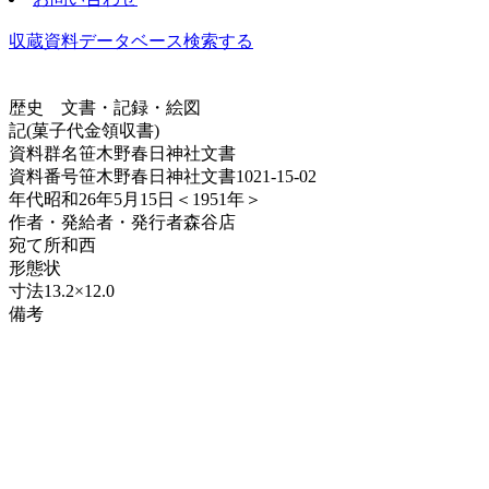
収蔵資料データベース
検索する
歴史
文書・記録・絵図
記(菓子代金領収書)
資料群名
笹木野春日神社文書
資料番号
笹木野春日神社文書1021-15-02
年代
昭和26年5月15日＜1951年＞
作者・発給者・発行者
森谷店
宛て所
和西
形態
状
寸法
13.2×12.0
備考