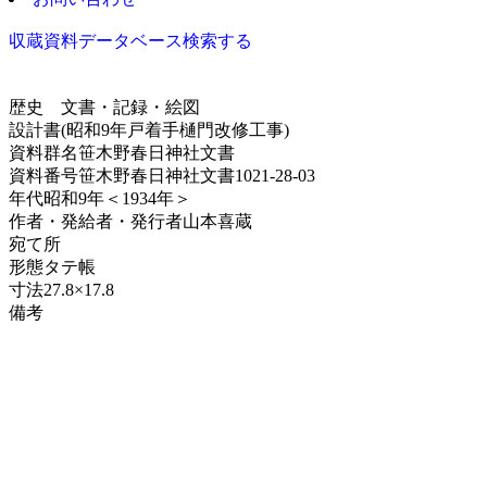
収蔵資料データベース
検索する
歴史
文書・記録・絵図
設計書(昭和9年戸着手樋門改修工事)
資料群名
笹木野春日神社文書
資料番号
笹木野春日神社文書1021-28-03
年代
昭和9年＜1934年＞
作者・発給者・発行者
山本喜蔵
宛て所
形態
タテ帳
寸法
27.8×17.8
備考