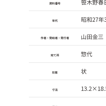
笹木野春日
資料番号
昭和27年
年代
山田金三
作者・発給者・発行者
惣代
宛て所
状
形態
13.2×18.
寸法