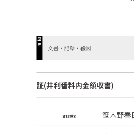
歴
史
文書・記録・絵図
証(井利番料内金領収書)
笹木野春
資料群名