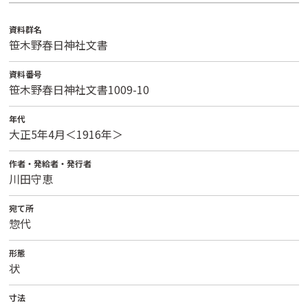
資料群名
笹木野春日神社文書
資料番号
笹木野春日神社文書1009-10
年代
大正5年4月＜1916年＞
作者・発給者・発行者
川田守恵
宛て所
惣代
形態
状
寸法