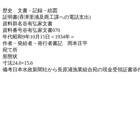
歴史
文書・記録・絵図
証明書(斉津里浦及商工課への電話支出)
資料群名
谷有弘家文書
資料番号
谷有弘家文書070
年代
昭和9年10月15日＜1934年＞
作者・発給者・発行者
書記 岡本庄平
宛て所
形態
状
寸法
24.0×15.6
備考
日本水政新聞社から長原浦漁業組合宛の現金受領証書添