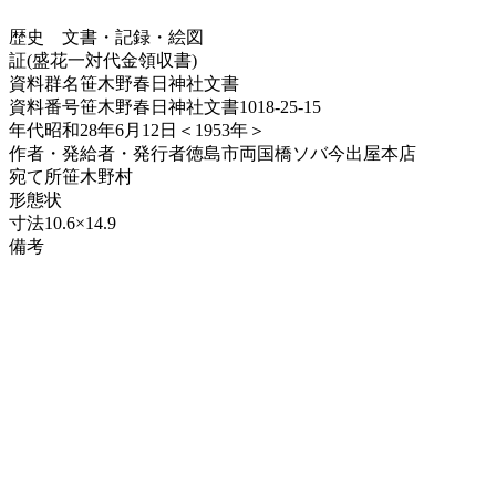
歴史
文書・記録・絵図
証(盛花一対代金領収書)
資料群名
笹木野春日神社文書
資料番号
笹木野春日神社文書1018-25-15
年代
昭和28年6月12日＜1953年＞
作者・発給者・発行者
徳島市両国橋ソバ今出屋本店
宛て所
笹木野村
形態
状
寸法
10.6×14.9
備考