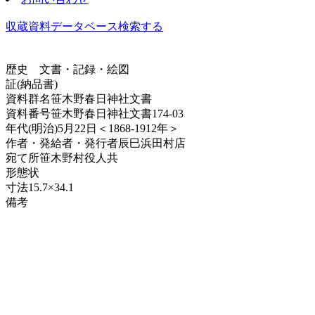
収蔵資料データベース
検索する
歴史
文書・記録・絵図
証(納品書)
資料群名
笹木野春日神社文書
資料番号
笹木野春日神社文書174-03
年代
(明治)5月22日＜1868-1912年＞
作者・発給者・発行者
辰巳浜田村店
宛て所
笹木野村役人共
形態
状
寸法
15.7×34.1
備考