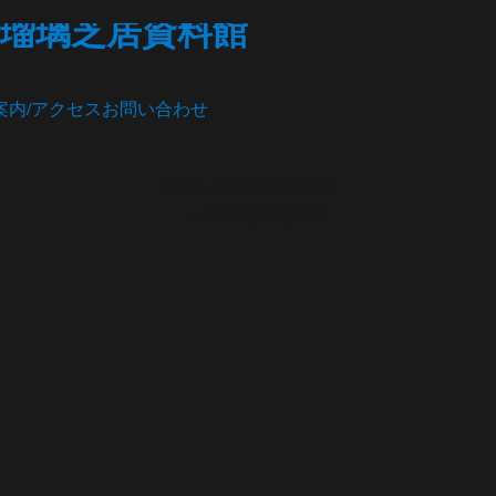
瑠璃芝居資料館
案内/アクセス
お問い合わせ
松茂町歴史民俗資料館
・人形浄瑠璃芝居館