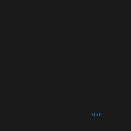
開館時間・休館日
開館時間 9:00～17:00（木曜は21:00まで）
休館日 月曜日（祝日の場合は翌日）
第３火曜日、年末年始（12/28～1/4）
松茂町歴史民俗資料館・人形浄瑠璃芝居資料館
〒771-0220
徳島県板野郡松茂町広島字四番越11番地1
MAP
TEL：088-699-5995
FAX：088-699-5767