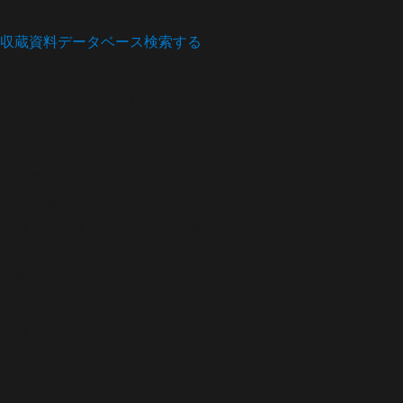
収蔵資料データベース
検索する
歴史
文書・記録・絵図
評苑文選傍訓大全(巻13)
資料群名
藤井政二家文書
資料番号
藤井政二家文書114
年代
元禄13年2月＜1700年＞
作者・発給者・発行者
著:余国賓
宛て所
形態
タテ帳
寸法
26.0×18.6
備考