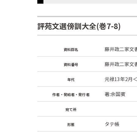
評苑文選傍訓大全(巻7-8)
藤井政二家文
資料群名
藤井政二家文書
資料番号
元禄13年2月＜
年代
著:余国賓
作者・発給者・発行者
宛て所
タテ帳
形態