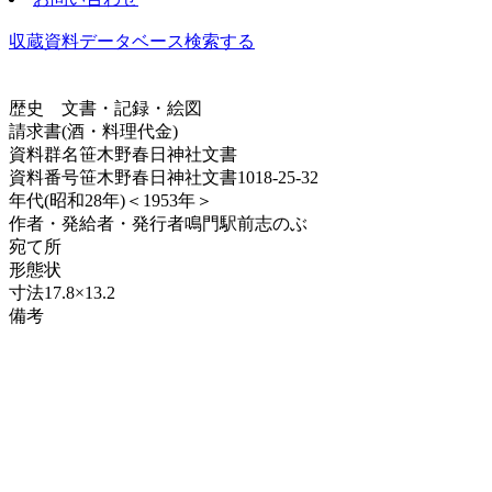
収蔵資料データベース
検索する
歴史
文書・記録・絵図
請求書(酒・料理代金)
資料群名
笹木野春日神社文書
資料番号
笹木野春日神社文書1018-25-32
年代
(昭和28年)＜1953年＞
作者・発給者・発行者
鳴門駅前志のぶ
宛て所
形態
状
寸法
17.8×13.2
備考