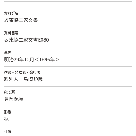
資料群名
坂東協二家文書
資料番号
坂東協二家文書E080
年代
明治29年12月＜1896年＞
作者・発給者・発行者
取別人 島崎類蔵
宛て所
豊岡保壌
形態
状
寸法