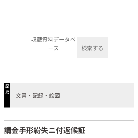
収蔵資料データベ
ース
検索する
歴
史
文書・記録・絵図
講金手形紛失ニ付返候証