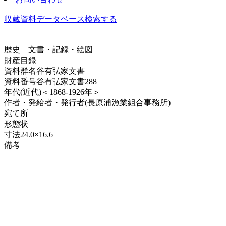
収蔵資料データベース
検索する
歴史
文書・記録・絵図
財産目録
資料群名
谷有弘家文書
資料番号
谷有弘家文書288
年代
(近代)＜1868-1926年＞
作者・発給者・発行者
(長原浦漁業組合事務所)
宛て所
形態
状
寸法
24.0×16.6
備考